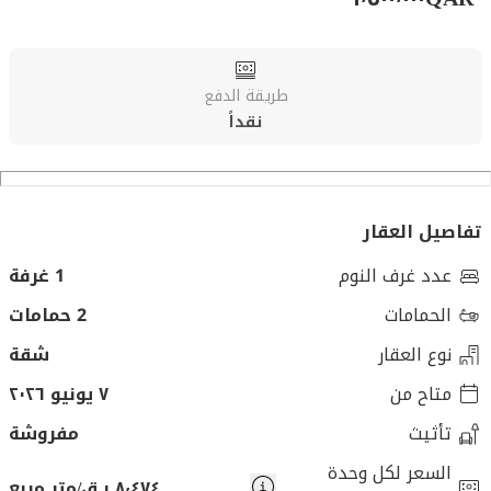
طريقة الدفع
نقداً
تفاصيل العقار
عدد غرف النوم
1 غرفة
الحمامات
2 حمامات
نوع العقار
شقة
متاح من
٧ يونيو ٢٠٢٦
تأثيث
مفروشة
السعر لكل وحدة
٨٬٤٧٤ ر.ق/متر مربع