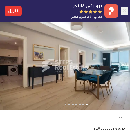
بروبرتي فايندر
تنزيل
مجاني - 2.5 مليون تحميل
شقة
١٬٥٠٠٬٠٠٠
QAR