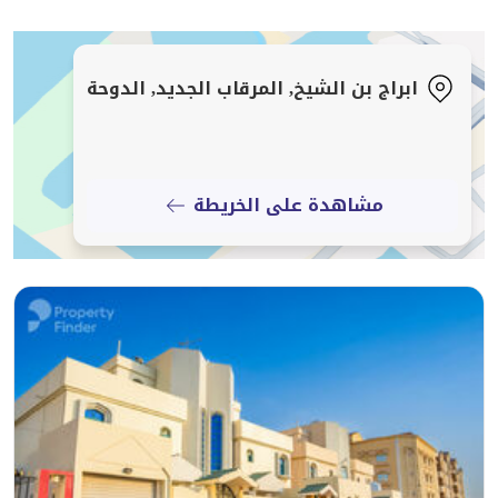
• غرفة طعام
• مطبخ مغلق
• غرفة نوم ماستر
ابراج بن الشيخ, المرقاب الجديد, الدوحة
• حمام ملحق
• حمام ضيوف
الخدمات والمرافق:
مشاهدة على الخريطة
• موقف سيارات
• أمن
• صالة رياضية ومسبح
• إطلالة على المدينة
اتصل بنا لترتيب موعد للمعاينة اليوم!
*تطبق رسوم الوكالة