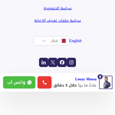
سياسة الخصوصية
سياسة ملفات تعريف الارتباط
English
قطر
Louay Mousa
واتس آب
عادةً ما يردّ
خلال 5 دقائق