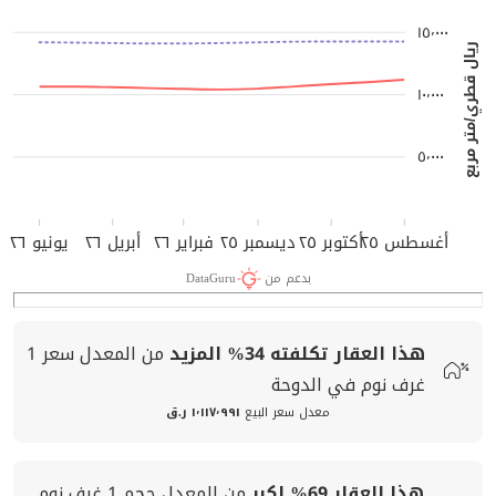
١٥٬٠٠٠
ريال قطري/متر مربع
١٠٬٠٠٠
٥٬٠٠٠
أغسطس ٢٥
أكتوبر ٢٥
ديسمبر ٢٥
فبراير ٢٦
أبريل ٢٦
يونيو ٢٦
بدعم من
DataGuru
هذا العقار تكلفته
34%
المزيد
من المعدل
سعر
1
غرف نوم في الدوحة
معدل سعر البيع
١٬١١٧٬٩٩١ ر.ق
هذا العقار
69%
اكبر
من المعدل
حجم
1 غرف نوم