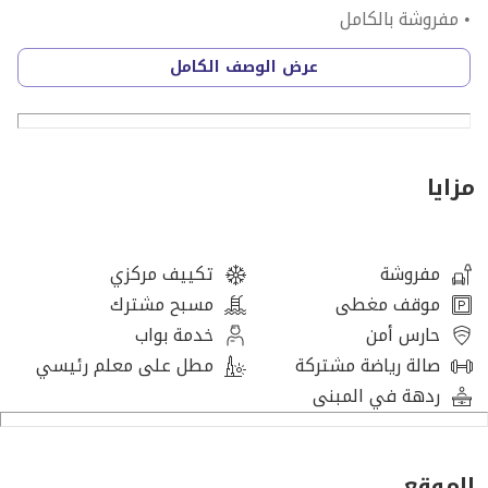
• مفروشة بالكامل
• صالة جلوس مفتوحة ومنطقة تناول طعام
عرض الوصف الكامل
• حمام مشترك
• مطبخ مفتوح
• مكيف مركزي
مزايا
وسائل الراحة
• أمن على مدار 24 ساعة
• موقف سيارات
مفروشة
تكييف مركزي
• جيم ومسبح
موقف مغطى
مسبح مشترك
• اطلالة المدينة
حارس أمن
خدمة بواب
صالة رياضة مشتركة
مطل على معلم رئيسي
اتصل بنا واحجز موعدا لرؤية العقار اليوم!
ردهة في المبنى
* تطبّق رسوم الشركة
نحرص في شركة ستبس للعقارات على جعل عملية البيع
الموقع