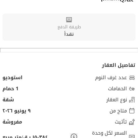
طريقة الدفع
نقداً
تفاصيل العقار
عدد غرف النوم
استوديو
الحمامات
1 حمام
نوع العقار
شقة
متاح من
٩ يونيو ٢٠٢٦
تأثيث
مفروشة
السعر لكل وحدة
١٥٬٣٨٤ ر.ق/متر مربع