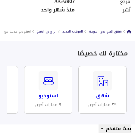
مرجع
A/G/3907
نُشِر
منذ شهر واحد
شقق للبيع في الدوحة
المرقاب الجديد
ابراج بن الشيخ
استوديو حديث مع إطل
مختارة لك خصيصًا
شقق
استوديو
مف
٢٩ عقارات أخرى
٩ عقارات أخرى
٩ عقارات أخرى
بحث متقدم