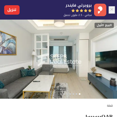
بروبرتي فايندر
تنزيل
مجاني - 2.5 مليون تحميل
البيع الأول
شقة
١٬٠٠٠٬٠٠٠
QAR