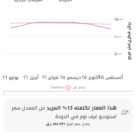
١٥٬٠٠٠
ريال قطري/متر مربع
١٠٬٠٠٠
٥٬٠٠٠
أغسطس ٢٥
أكتوبر ٢٥
ديسمبر ٢٥
فبراير ٢٦
أبريل ٢٦
يونيو ٢٦
بدعم من
DataGuru
هذا العقار تكلفته
13%
المزيد
من المعدل
سعر
استوديو غرف نوم في الدوحة
معدل سعر البيع
٨٨٤٬٧٣٢ ر.ق