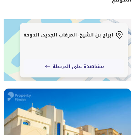
والشراء سلسة وممتعة قدر الإمكان. إذ يقدم فريق من
الخبراء لدينا ما يتمتع به من تجارب واسعة لمساعدتك في
التعرف على العقارات المثالية بما يتوافق ومتطلباتك، كما
نحرص على بناء علاقات وطيدة ومرضيه مع جميع عملائنا. و
ابراج بن الشيخ, المرقاب الجديد, الدوحة
سنحرص أن نعمل معا كفريق لتلبية متطلباتك المميزة خلال
رحلة بحثك عن مكاتب أو محلات تجارية أو شقق سكنية
وغيرها من العقارات في جميع أنحاء قطر.
اكتشف عقار احلامك مع شركة ستبس للعقارات!
مشاهدة على الخريطة