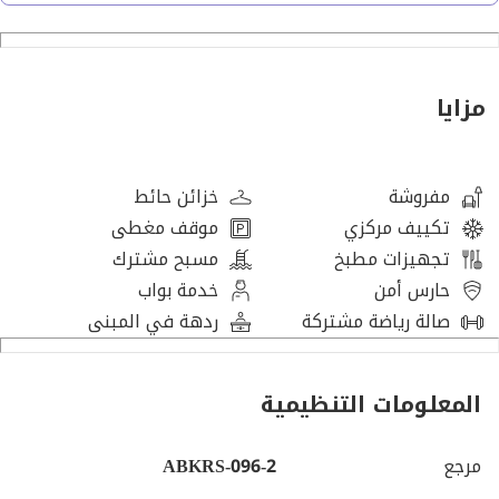
مثاليًا للعيش في قلب المدينة. سواء كنت تشتري منزلك الأول أو
تبحث عن استثمار ذكي، لا تفوت هذه الفرصة.
مزايا
مواصفات الشقة:
مفروشة بالكامل
مفروشة
خزائن حائط
تكييف مركزي
موقف مغطى
غرفة نوم واحدة
تجهيزات مطبخ
مسبح مشترك
حارس أمن
خدمة بواب
خزائن / دولاب ملابس
صالة رياضة مشتركة
ردهة في المبنى
حمامان
المعلومات التنظيمية
غرفة معيشة
مرجع
ABKRS-096-2
غرفة طعام