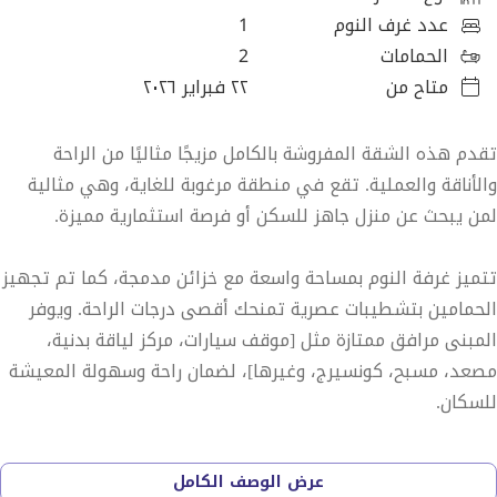
عدد غرف النوم
1
الحمامات
2
متاح من
٢٢ فبراير ٢٠٢٦
تقدم هذه الشقة المفروشة بالكامل مزيجًا مثاليًا من الراحة
والأناقة والعملية. تقع في منطقة مرغوبة للغاية، وهي مثالية
لمن يبحث عن منزل جاهز للسكن أو فرصة استثمارية مميزة.
تتميز غرفة النوم بمساحة واسعة مع خزائن مدمجة، كما تم تجهيز
الحمامين بتشطيبات عصرية تمنحك أقصى درجات الراحة. ويوفر
المبنى مرافق ممتازة مثل [موقف سيارات، مركز لياقة بدنية،
مصعد، مسبح، كونسيرج، وغيرها]، لضمان راحة وسهولة المعيشة
للسكان.
بفضل موقعها المتميز بالقرب من وسائل النقل العام، ومراكز
عرض الوصف الكامل
التسوق، والمطاعم، ومرافق الترفيه، تعتبر هذه الشقة خيارًا