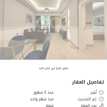
شقق للبيع في شارع السد
تفاصيل العقار
نُشِر
منذ 5 شهور
تم التحديث
منذ شهر واحد
نوع العقار
شقة