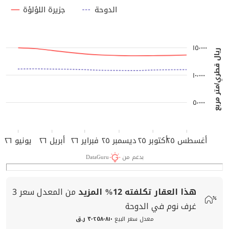
الدوحة
جزيرة اللؤلؤة
١٥٬٠٠٠
ريال قطري/متر مربع
١٠٬٠٠٠
٥٬٠٠٠
أغسطس ٢٥
أكتوبر ٢٥
ديسمبر ٢٥
فبراير ٢٦
أبريل ٢٦
يونيو ٢٦
بدعم من
DataGuru
هذا العقار تكلفته
12%
المزيد
من المعدل
سعر
3
غرف نوم في الدوحة
معدل سعر البيع
٣٬٢٥٨٬٨١٠ ر.ق