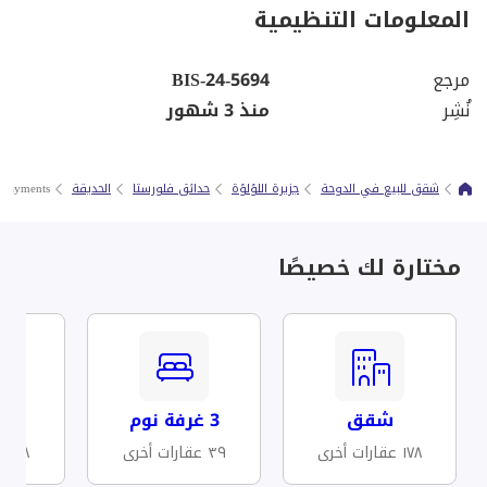
المعلومات التنظيمية
مرجع
BIS-24-5694
نُشِر
منذ 3 شهور
شقق للبيع في الدوحة
جزيرة اللؤلؤة
حدائق فلورستا
الحديقة
 Payments
مختارة لك خصيصًا
شقق
3 غرفة نوم
مف
١٧٨ عقارات أخرى
٣٩ عقارات أخرى
٣٨ عقارات أخرى