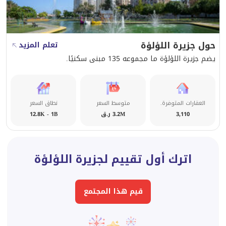
حول جزيرة اللؤلؤة
تعلم المزيد
يضم جزيرة اللؤلؤة ما مجموعه 135 مبنى سكنيًا.
العقارات المتوفرة.
متوسط السعر
نطاق السعر
3,110
3.2M ر.ق
12.8K - 1B
اترك أول تقييم لجزيرة اللؤلؤة
قيم هذا المجتمع