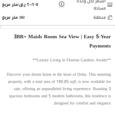
السعر لكل وحدة
٢٠٬٢٠٧ ر.ق/متر مربع
مساحة
منطقة
١٨١ متر مربع
3BR+ Maids Room Sea View | Easy 5-Year
Payments
**Luxury Living in Floresta Gardens Awaits**
Discover your dream home in the heart of Doha. This stunning
property, with a total area of 180.85 sqft, is now available for
sale, offering an unparalleled living experience. Boasting 3
spacious bedrooms and 5 modern bathrooms, this residence is
designed for comfort and elegance.