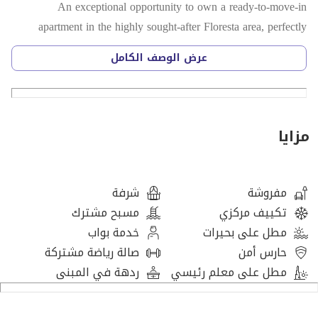
An exceptional opportunity to own a ready-to-move-in
apartment in the highly sought-after Floresta area, perfectly
designed for both smart investment and comfortable family
عرض الوصف الكامل
living.
Imagine waking up to breathtaking views and enjoying the
convenience of having everything you need right at your
مزايا
doorstep. This property is more than just a home; it's a lifestyle.
Located on the 17th floor, this fully furnished apartment offers
مفروشة
شرفة
breathtaking sea and water views, along with beautiful garden
تكييف مركزي
مسبح مشترك
views, creating a relaxing and premium lifestyle experience. The
مطل على بحيرات
خدمة بواب
unit features a balcony and spacious terrace area, ideal for
حارس أمن
صالة رياضة مشتركة
outdoor enjoyment, and ensuring natural light throughout the
مطل على معلم رئيسي
ردهة في المبنى
day.