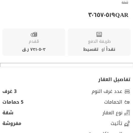
شقة
٣٬٦٥٧٬٥١٩
QAR
طريقة الدفع
مُقدم
نقداً
او
تقسيط
٧٣١٬٥٠٣ ر.ق
تفاصيل العقار
عدد غرف النوم
3 غرف
الحمامات
5 حمامات
نوع العقار
شقة
تأثيث
مفروشة