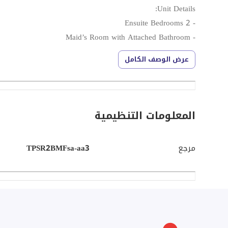
Unit Details:
- 2 Ensuite Bedrooms
- Maid’s Room with Attached Bathroom
- Guest Toilet
عرض الوصف الكامل
- Living Room and Dining Room Area
- Fully Fitted Kitchen
- Balcony
المعلومات التنظيمية
Unit Size: 176 SQM
مرجع
TPSR2BMFsa-aa3
Inclusion:
- Dedicated Parking Space
Property Facilities:
- Swimming Pool
- Fully Equipped Gym