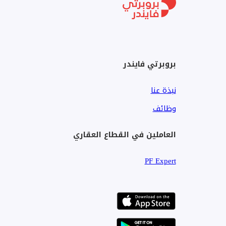
- Restaurants
- Security / Reception
- Concierge
بروبرتي فايندر
ht the full potential of the unit’s spaces. Additionally, some
 have been digitally enhanced for illustrative purposes only.
نبذة عنا
For inquiries and other options, you can call us at:
وظائف
Mobile: +974 7006 9665
العاملين في القطاع العقاري
Email: office@ms-properties.com
PF Expert
* Agency Fee Applicable
clients seeking premium residential and commercial properties
lping you find the right property with ease, professionalism,
and personalized support every step of the way.