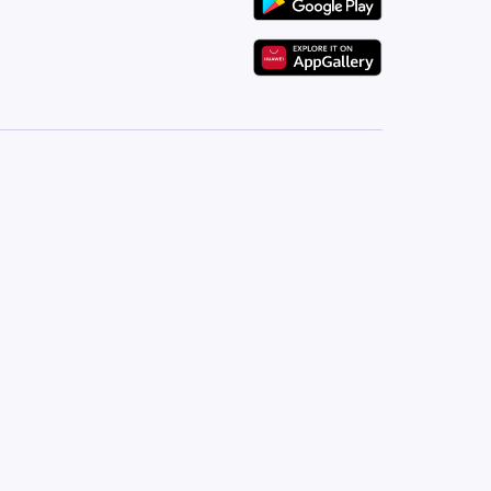
MSProperties
RegNo. 676 | LicenseNo. 676 | CRNo. 139940