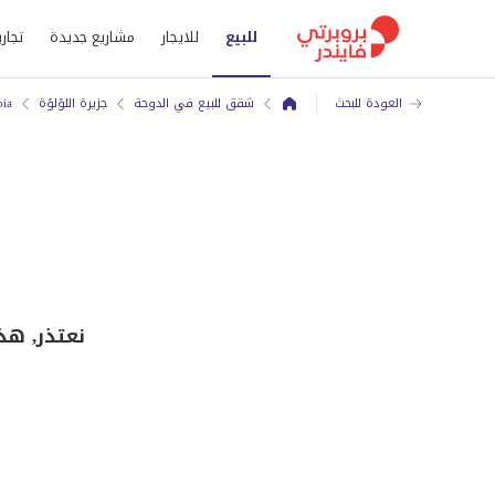
للبيع
للايجار
مشاريع جديدة
تجاري
العودة للبحث
شقق للبيع في الدوحة
جزيرة اللؤلؤة
bia
نعتذر, هذا شقق للبيع في d