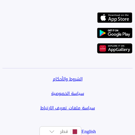
• ٩ حمامات
• بنتهاوس يتألف من غرفتي نوم، غرفة معيشة، وحمامين
ميزات إضافية:
• مواقف سيارات مظللة لكل فيلا
• خصوصية تامة لكل وحدة سكنية
• فرصة استثمارية ممتازة مع مساحات معيشية مستقلة متعددة
سعر البيع: ٩,٢٠٠,٠٠٠ ريال قطري (للعقار بالكامل)
الشروط والأحكام
مؤجر مقابل ٥٠,٠٠٠ ريال قطري
سياسة الخصوصية
عقد إيجار حتى مايو ٢٠٢٨
سياسة ملفات تعريف الارتباط
سند ملكية متوفر
English
قطر