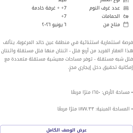
عدد غرف النوم
7+
+ غرفة خادمة
الحمامات
7+
متاح من
٦ يونيو ٢٠٢٦
فرصة استثمارية استثنائية في منطقة عين خالد المرغوبة. يتألف
هذا العقار الفريد من أربع فلل - اثنتان منها فلل مستقلة واثنتان
فلل شبه مستقلة - توفر مساحات معيشية مستقلة متعددة مع
إمكانية تحقيق دخل إيجاري مجزٍ.
• مساحة الأرض: ١٦٥٠ مترًا مربعًا
• المساحة المبنية: ١٨٧٧.٣٣ مترًا مربعًا
يتكون العقار من:
عرض الوصف الكامل