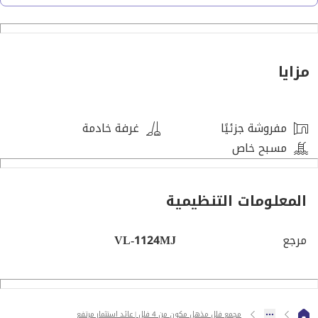
• فيلتان منفصلتان
• فيلتان شبه منفصلتان
مزايا
الفيلا رقم ١ (فيلا منفصلة مع مسبح خاص)
• ٥ غرف نوم
مفروشة جزئيًا
غرفة خادمة
• ٦ حمامات
مسبح خاص
• مجلس منفصل (غرفة استقبال رسمية للضيوف)
المعلومات التنظيمية
• ٣ غرف معيشة (صالة استقبال، غرفة طعام، وغرفة معيشة
عائلية)
مرجع
• صالة عائلية في الطابق الأول
VL-1124MJ
• مطبخ كبير
• مسبح خارجي خاص
• شرفة مطلة على المسبح
مجمع فلل مذهل مكون من 4 فلل | عائد استثمار مرتفع