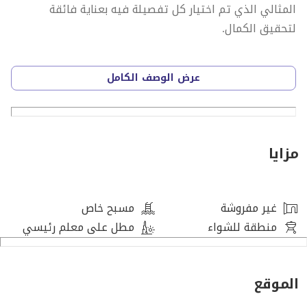
المثالي الذي تم اختيار كل تفصيلة فيه بعناية فائقة
لتحقيق الكمال.
سواء كنت تبحث عن منزل للسكن أو للاستثمار، فإن هذه
عرض الوصف الكامل
الفيلا تمثل فرصة نادرة لامتلاك منزل فاخر مع مسبح خاص،
لتشكل واحة تجمع بين الراحة والأناقة والعملية بشكل مثالي.
مميزات الفيلا:
مزايا
جديدة كليًا
مستقلة (Stand Alone)
غير مفروشة
مسبح خاص
غير مفروشة
منطقة للشواء
مطل على معلم رئيسي
8 غرف نوم ماستر
مجلس خارجي (ملحق)
غرفة خادمة وسائق في ملحق خارجي
الموقع
12 حمام