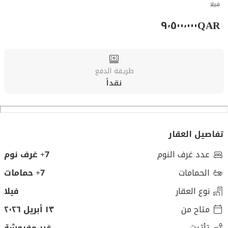
فيلا
٩٬٥٠٠٬٠٠٠
QAR
طريقة الدفع
نقداً
تفاصيل العقار
عدد غرف النوم
7+ غرف نوم
الحمامات
7+ حمامات
نوع العقار
فيلا
متاح من
١٣ أبريل ٢٠٢٦
تأثيث
غير مفروشة