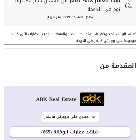
هذا العقار
18%
اصغر
من المعدل
حجم
7+ غرف
نوم في الدوحة
معدل المساحة
١٬٠٧٧ متر مربع
تعتمد البيانات المعروضة على متوسط الأسعار والمساحات لجميع العقارات التي كانت
موجودة على بروبرتي فايندر في الدوحة
المقدمة من
ABK Real Estate
حصري على بروبرتي فايندر
شاهد عقارات الوكالة (665)