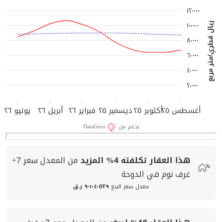
١٢٬٠٠٠
١٠٬٠٠٠
ريال قطري/متر مربع
٨٬٠٠٠
٦٬٠٠٠
٤٬٠٠٠
٢٬٠٠٠
أغسطس ٢٥
أكتوبر ٢٥
ديسمبر ٢٥
فبراير ٢٦
أبريل ٢٦
يونيو ٢٦
بدعم من
DataGuru
هذا العقار تكلفته
4%
المزيد
من المعدل
سعر
7+
غرف نوم في الدوحة
معدل سعر البيع
٩٬١٠٤٬٥٣٩ ر.ق