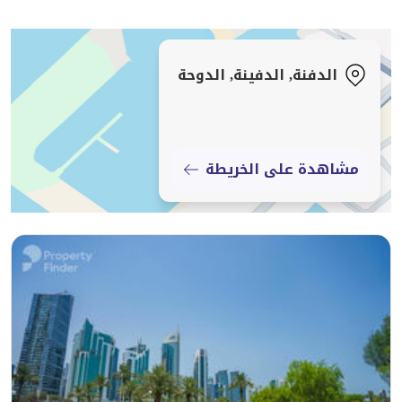
3 صالات / مناطق معيشة
منطقة طعام
مطبخ داخلي وخارجي
الدفنة, الدفينة, الدوحة
غرفة غسيل
مصعد خاص
مسبح خاص
مواقف سيارات خاصة
مشاهدة على الخريطة
حديقة / مساحة خارجية منسقة
نظام مراقبة CCTV متكامل بالكامل
إجمالي مساحة الأرض: 887 متر مربع
إجمالي مساحة البناء: حوالي 1000 متر مربع
سعر البيع: 9,500,000 ريال قطري
يرجى العلم: تُطبق عمولة على هذه العقار.