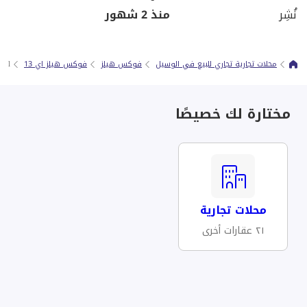
نُشِر
منذ 2 شهور
محلات تجارية تجاري للبيع في الوسيل
فوكس هيلز
فوكس هيلز اي 13
sail
مختارة لك خصيصًا
محلات تجارية
٢١ عقارات أخرى