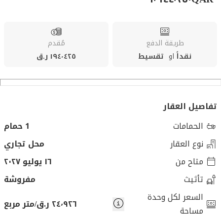
طريقة الدفع
مُقدم
نقداً
او
تقسيط
١٩٤٬٤٢٥ ر.ق
تفاصيل العقار
الحمامات
1 حمام
نوع العقار
محل تجاري
متاح من
١٦ يوليو ٢٠٢٧
تأثيث
مفروشة
السعر لكل وحدة
٢٤٬٩٢٦ ر.ق/متر مربع
مساحة