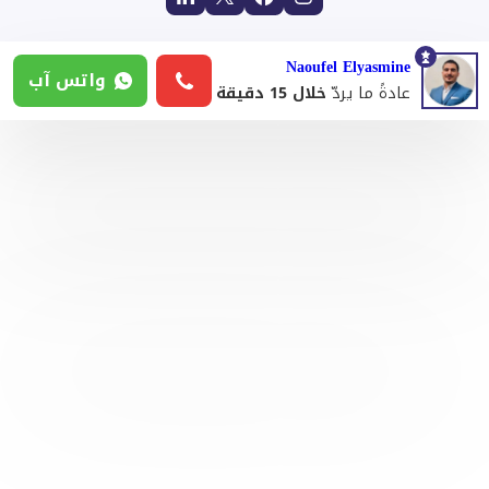
Naoufel Elyasmine
واتس آب
عادةً ما يردّ
خلال 15 دقيقة