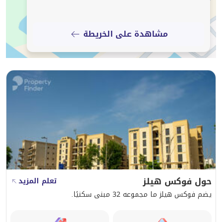
Contact Us Today
مشاهدة على الخريطة
For more details or to schedule a viewing, please get in touch
with our team.
About Trust Real Estate
Trust Real Estate provides professional property services across
sales, leasing, and investment consultancy. Our experienced
team is dedicated to helping clients find the right property
solutions with confidence, transparency, and efficiency.
حول فوكس هيلز
تعلم المزيد
يضم فوكس هيلز ما مجموعه 32 مبنى سكنيًا.