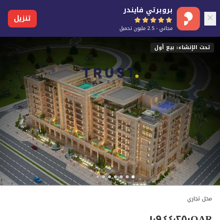
بروبرتي فايندر
تنزيل
مجاني - 2.5 مليون تحميل
تحت الإنشاء: بيع أول
محل تجاري
١٬٩٤٤٬٢٥٠
QAR