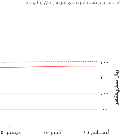
2 غرف نوم شقة أجرت في قرية إزدان و الوكرة
٤٬٠٠٠
ريال قطري/شهر
٣٬٠٠٠
٢٬٠٠٠
١٬٠٠٠
أغسطس ٢٥
أكتوبر ٢٥
ديسمبر ٢٥