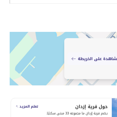
استمتع بأسلوب حياة راقٍ في هذه الشقة المفروشة بالكامل بغرفتي نوم في قرى إزدان الشمالية 2 – الوكرة. تم تصميم
معيشة رحبة وإمكانية الوصول إلى مرافق متكاملة، مما
واء.
دى الوجهات السكنية سريعة النمو والمعروفة بهدوئها وأجوائها العائلية، مع
اجات الحياة اليومية، لتوفر نمط حياة متوازن بعيدًا عن
اهدة على الخريطة
حول قرية إزدان
تعلم المزيد
يضم قرية إزدان ما مجموعه 33 مبنى سكنيًا.