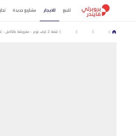
للبيع
للايجار
مشاريع جديدة
تجار
قرية إزدان
شقق للايجار في الوكرة
شقة 2 غرف نوم - مفروشة بالكامل - غرف نوم واسعة
قرية ازدان الشماليه 2