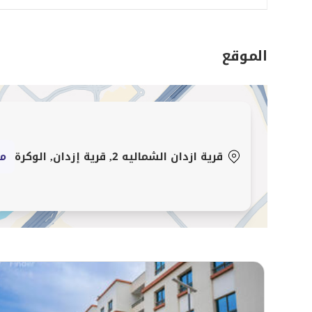
الشقة بعناية لتوفر الراحة وسهولة المعيشة، مع مساحات 
يجعلها خيارًا مثاليًا للعائلات والمهنيين العاملين على حد س
الموقع
قرى إزدان الشمالية 2 – الوكرة | مجتمع سكني مخطط بعناية
تقع قرى إزدان الشمالية 2 في الوكرة، إح
سهولة الوصول إلى الطرق الرئيسية والخدمات الأساسية واحتي
ازدحام المدينة.
تواصل معنا اليوم لحجز موعد المعاينة.
قرية ازدان الشماليه 2, قرية إزدان, الوكرة
مش