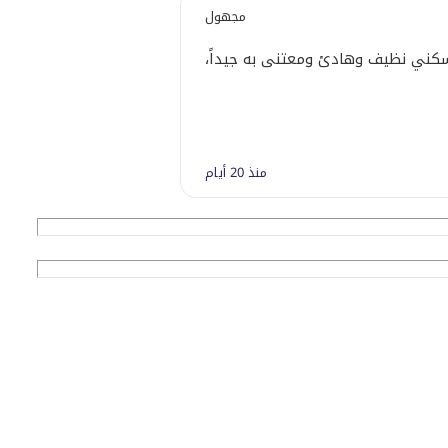
مجهول
ني نظيف وهادئ ومعتنى به جيداً، يضم مرافق ممتازة وموقعاً ملائماً
منذ 20 أيام