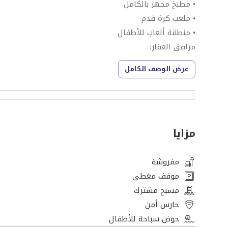
• مطبخ مجهز بالكامل
• ملعب كرة قدم
• منطقة ألعاب للأطفال
مرافق العقار:
• مسبح
عرض الوصف الكامل
• مسبح للأطفال
• صالة رياضية
• قرب الهايبرماركت
• مطاعم
مزايا
• مقاهي
• مغسلة
الخدمات:
مفروشة
• صيانة داخل الموقع
موقف مغطى
• يبعد 15 دقيقة بالسيارة عن قلب الدوحة
مسبح مشترك
• مجموعة واسعة من المحلات التجارية: مطاعم، تسوق، وغير
حارس أمن
الموقع والمحيط
حوض سباحة للأطفال