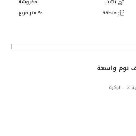
تأثيث
مفروشة
منطقة
٩٠ متر مربع
كرة