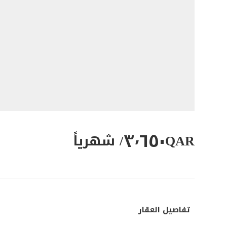
٣٬٦٥٠
QAR
/ شهرياً
تفاصيل العقار