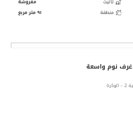
تأثيث
مفروشة
منطقة
٩١ متر مربع
 غرف نوم واسعة
كرة