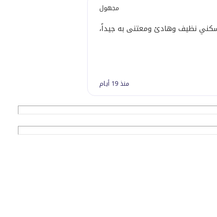
مجهول
ني نظيف وهادئ ومعتنى به جيداً، يضم مرافق ممتازة وموقعاً ملائماً
منذ 19 أيام