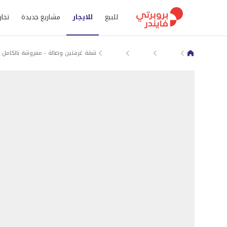
للبيع
للايجار
مشاريع جديدة
تجار
قرية إزدان
شقق للايجار في الوكرة
قرية ازدان الشماليه 2
شقة غرفتين وصالة - مفروشة بالكامل 