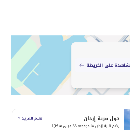
استمتع بأسلوب حياة راقٍ في هذه الشقة المفروشة بالكامل بغرفتي نوم في قرى إزدان الشمالية 2 – الوكرة. تم تصميم
معيشة رحبة وإمكانية الوصول إلى مرافق متكاملة، مما
واء.
دى الوجهات السكنية سريعة النمو والمعروفة بهدوئها وأجوائها العائلية، مع
اجات الحياة اليومية، لتوفر نمط حياة متوازن بعيدًا عن
اهدة على الخريطة
حول قرية إزدان
تعلم المزيد
يضم قرية إزدان ما مجموعه 33 مبنى سكنيًا.