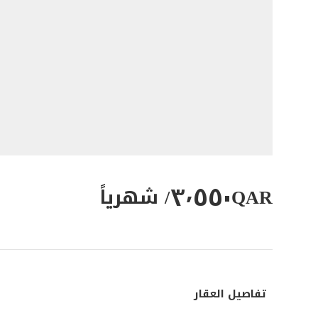
٣٬٥٥٠
QAR
/ شهرياً
تفاصيل العقار