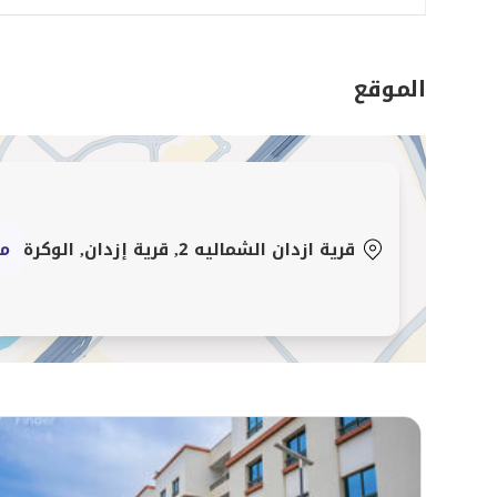
الشقة بعناية لتوفر الراحة وسهولة المعيشة، مع مساحات 
يجعلها خيارًا مثاليًا للعائلات والمهنيين العاملين على حد س
الموقع
قرى إزدان الشمالية 2 – الوكرة | مجتمع سكني مخطط بعناية
تقع قرى إزدان الشمالية 2 في الوكرة، إح
سهولة الوصول إلى الطرق الرئيسية والخدمات الأساسية واحتي
ازدحام المدينة.
تواصل معنا اليوم لحجز موعد المعاينة.
قرية ازدان الشماليه 2, قرية إزدان, الوكرة
مش