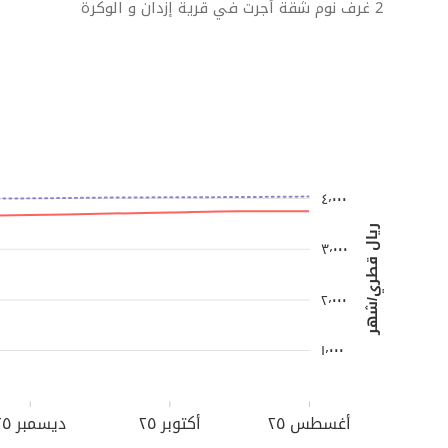
2 غرف نوم شقة أجرت في قرية إزدان و الوكرة
٤٬٠٠٠
ريال قطري/شهر
٣٬٠٠٠
٢٬٠٠٠
١٬٠٠٠
أغسطس ٢٥
أكتوبر ٢٥
ديسمبر ٢٥