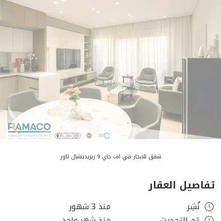
شقق للايجار في اف جاي 9 ريزيدينشال تاور
تفاصيل العقار
نُشِر
منذ 3 شهور
تم التحديث
منذ شهر واحد