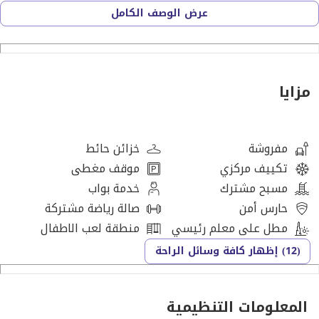
-Availability: Immediate occupancy
عرض الوصف الكامل
-Lease offer: Mid floor QAR 11,500 | High floor QAR 12,000
-Validity: 01 JUL 2026 to 31 JUL 2026
-Disclaimer: Actual furniture varies based on unit type and
availability.
مزايا
FLAT BREAKDOWN
1 BEDROOM DUPLEX UNIT
مفروشة
خزائن حائط
1 Master Bedroom
تكييف مركزي
موقف مغطى
1 Bathroom, 1 Guest Toilet
مسبح مشترك
خدمة بواب
Dining area, Open Kitchen
حارس أمن
صالة رياضة مشتركة
Living room
مطل على معلم رئيسي
منطقة لعب الاطفال
Balcony
(12) إظهار كافة وسائل الراحة
1 Parking space
Other flats available:
المعلومات التنظيمية