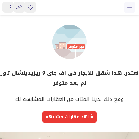
نعتذر, هذا شقق للايجار في اف جاي 9 ريزيدينشال تاور
لم يعد متوفر
ومع ذلك لدينا المئات من العقارات المشابهة لك
شاهد عقارات مشابهة