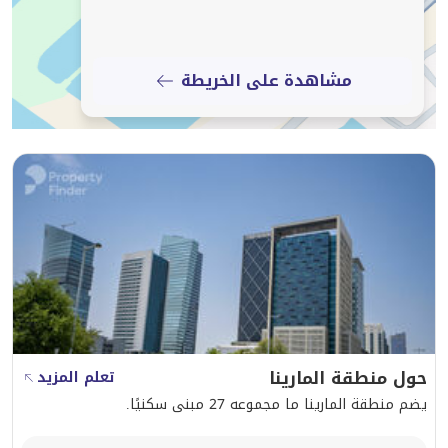
We are proud to be named:
•⁠ ⁠The Best Real Estate Agency Single Office in Qatar
•⁠ ⁠The Best Real Estate Agency Marketing in Qatar
مشاهدة على الخريطة
•⁠ ⁠Award Winner: Real Estate Agency Website
The Arabian Property Awards conferred these accolades for
2024/25, a prestigious recognition that reflects our ongoing
pursuit of excellence.
An International Property Award is a globally respected mark of
distinction, and we are honored to uphold this standard in
serving our clients.
حول منطقة المارينا
تعلم المزيد
يضم منطقة المارينا ما مجموعه 27 مبنى سكنيًا.