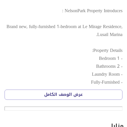
NelsonPark Property Introduces :
Brand new, fully-furnished 1-bedroom at Le Mirage Residence,
Lusail Marina.
Property Details:
- 1 Bedroom
- 2 Bathrooms
- Laundry Room
- Fully-Furnished
- With Balcony
عرض الوصف الكامل
- Sea View
- Covered Parking Space
- 101.34 sqm
- Vacant
مزايا