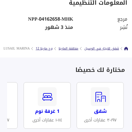
المعلومات التنظيمية
مرجع
NPP-04162658-MHK
نُشِر
منذ 3 شهور
شقق للايجار في الوسيل
منطقة المارينا
برج مارينا 12
 | LUSAIL MARINA
مختارة لك خصيصًا
شقق
1 غرفة نوم
مف
٣٬١٩٧ عقارات أخرى
١٬١١٤ عقارات أخرى
١٬١٠٧ عقارات أخرى