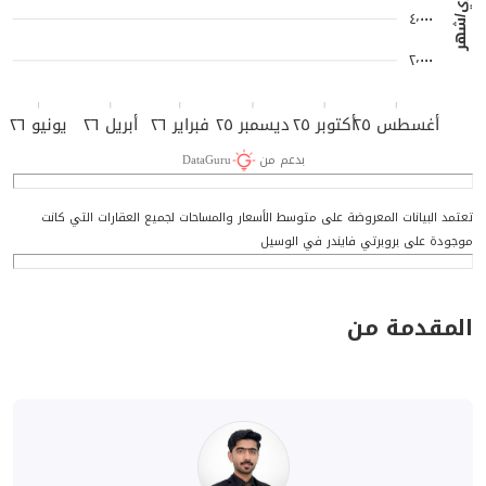
٤٬٠٠٠
٢٬٠٠٠
أغسطس ٢٥
أكتوبر ٢٥
ديسمبر ٢٥
فبراير ٢٦
أبريل ٢٦
يونيو ٢٦
بدعم من
DataGuru
تعتمد البيانات المعروضة على متوسط الأسعار والمساحات لجميع العقارات التي كانت
موجودة على بروبرتي فايندر في الوسيل
المقدمة من