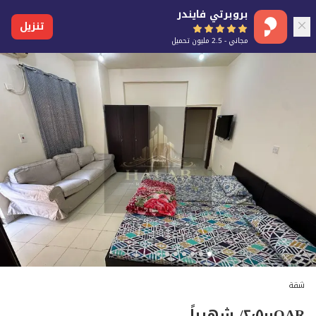
بروبرتي فايندر
تنزيل
مجاني - 2.5 مليون تحميل
شقة
QAR
٢٬٥٠٠
/ شهرياً