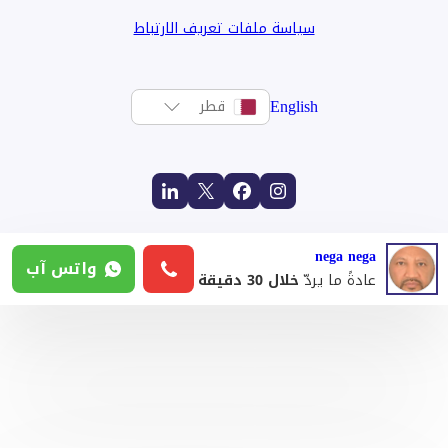
سياسة ملفات تعريف الارتباط
English
قطر
nega nega
واتس آب
عادةً ما يردّ
خلال 30 دقيقة