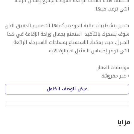
اكتشف هذه الشقة الرائعة المزودة بجميع وسائل الراحة
التي ترغب فيها!
تتميز بتشطيبات عالية الجودة يكملها التصميم الدقيق الذي
سوف يسحرك بالتأكيد. استمتع بجمال وراحة الإقامة في هذا
المنزل، حيث يمكنك الاستمتاع بمساحات الاسترخاء الرائعة
التي توفر إحساس لا مثيل له بالرفاهية
مواصفات العقار
• غير مفروشة
• منطقة للمعيشة وتناول الطعام
عرض الوصف الكامل
• 1 غرفة نوم ماستر بحمام
• 1 غرفة نوم عادية
• 1 حمام مشترك
• مطبخ مغلق
مزايا
• مكيف هوائي منفصل