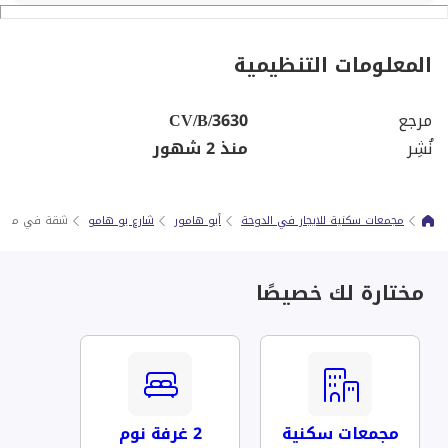
المعلومات التنظيمية
مرجع
CV/B/3630
نُشِر
منذ 2 شهور
مجمعات سكنية للايجار في الدوحة
أبو هامور
شارع بو هامو
شقة في مجمع 2 غرف نوم + خدمات 
مختارة لك خصيصًا
مجمعات سكنية
2 غرفة نوم