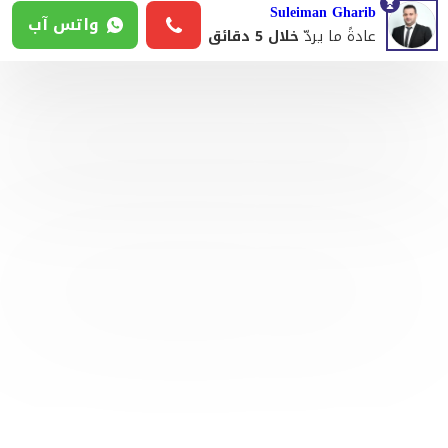
Suleiman Gharib
واتس آب
عادةً ما يردّ
خلال 5 دقائق