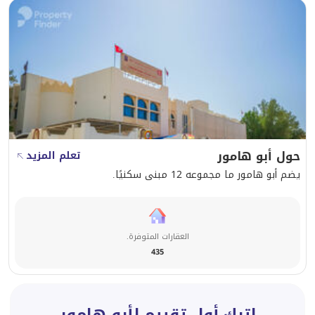
التعرف على العقارات المثالية بما يتوافق ومتطلباتك، كما
نحرص على بناء علاقات وطيدة ومرضيه مع جميع عملائنا. و
سنحرص أن نعمل معا كفريق لتلبية متطلباتك المميزة خلال
رحلة بحثك عن مكاتب أو محلات تجارية أو شقق سكنية
وغيرها من العقارات في جميع أنحاء قطر.
اكتشف عقار احلامك مع شركة ستبس للعقارات!
للمزيد من المعلومات قم بزيارة موقعنا التالي
حول أبو هامور
تعلم المزيد
قم بزيارتنا في مبنى القمرة، الطابق الثاني.
يضم أبو هامور ما مجموعه 12 مبنى سكنيًا.
اتصل بنا على
44687461 / 66346605
رقم الترخيص 000037
راسلنا على contact@steps.com.qa
العقارات المتوفرة.
435