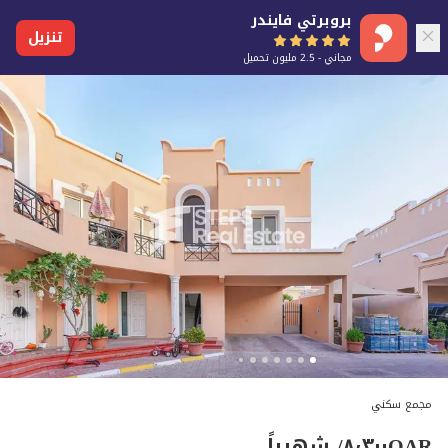
بروبرتي فايندر
تنزيل
مجاني - 2.5 مليون تحميل
مجمع سكني
QAR
٨٬٣٠٠
/ شهرياً