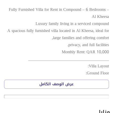
Fully Furnished Villa for Rent in Compound – 6 Bedrooms –
Al Kheesa
Luxury family living in a serviced compound
A spacious fully furnished villa located in Al Kheesa, ideal for
large families and offering comfort,
privacy, and full facilities.
Monthly Rent: QAR 10,000
________________________________________
Villa Layout:
Ground Floor:
• Large living hall
عرض الوصف الكامل
• Main kitchen
• Bathroom
• Master bedroom
• Backyard
مزايا