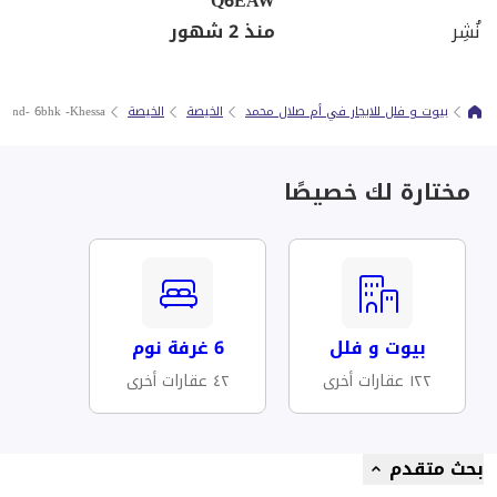
Q6EAW
نُشِر
منذ 2 شهور
بيوت و فلل للايجار في أم صلال محمد
الخيصة
الخيصة
pound- 6bhk -Khessa
مختارة لك خصيصًا
بيوت و فلل
6 غرفة نوم
١٢٢ عقارات أخرى
٤٢ عقارات أخرى
بحث متقدم