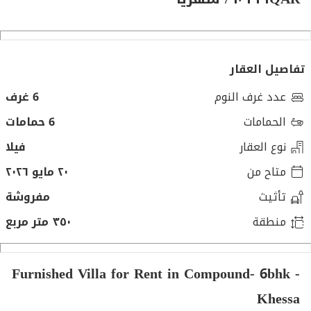
تفاصيل العقار
عدد غرف النوم
6 غرف
الحمامات
6 حمامات
نوع العقار
فيلا
متاح من
٢٠ مايو ٢٠٢٦
تأثيث
مفروشة
منطقة
٣٥٠ متر مربع
Furnished Villa for Rent in Compound- 6bhk -
Khessa