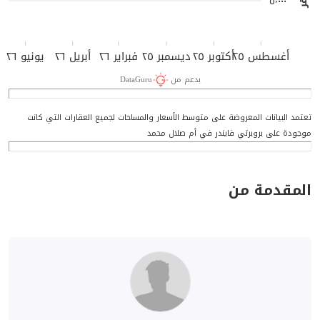
٥٬٠٠٠
أغسطس ٢٥
أكتوبر ٢٥
ديسمبر ٢٥
فبراير ٢٦
أبريل ٢٦
يونيو ٢٦
بدعم من
DataGuru
تعتمد البيانات المعروضة على متوسط الأسعار والمساحات لجميع العقارات التي كانت
موجودة على بروبرتي فايندر في أم صلال محمد
المقدمة من