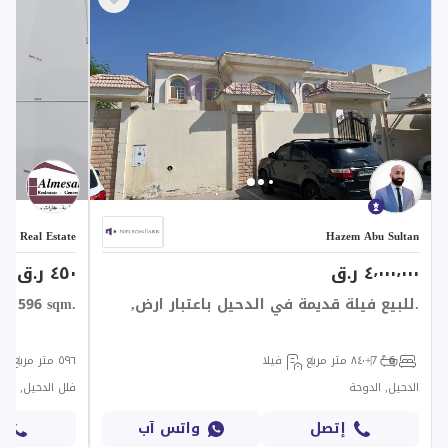
lam Real Estate
Hazem Abu Sultan
٤٬٠٠٠٬٠٠٠ ر.ق
٤٥٠ ر.ق
.للبيع فيلة قديمة في الدحيل باعتبار ارض,
ale 596 sqm.
6
7+
٨٤٠ متر مربع
فيلا
٥٩٦ متر مربع
الدحيل, الدوحة
فلل الدحيل, الدح
إتصل
واتس آب
إ